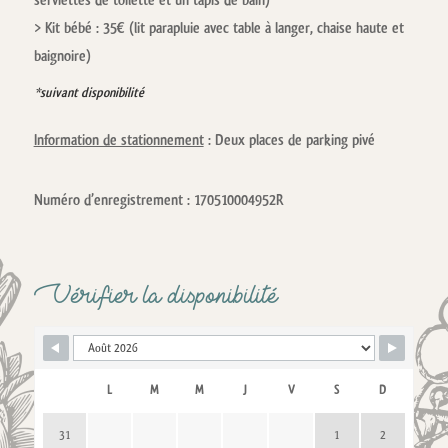
> Kit bébé : 35€ (lit parapluie avec table à langer, chaise haute et
baignoire)
*suivant disponibilité
Information de stationnement
: Deux places de parking pivé
Numéro d’enregistrement : 170510004952R
Vérifier la disponibilité
L
M
M
J
V
S
D
31
1
2