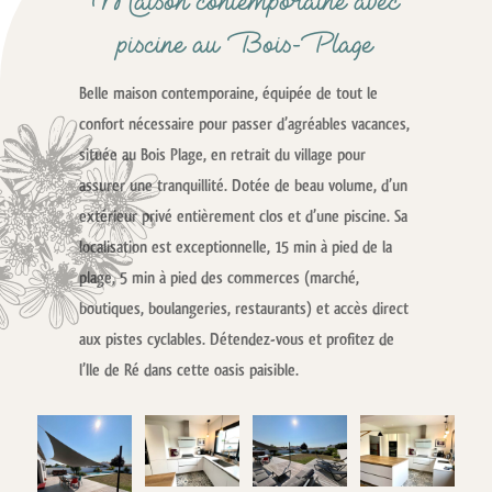
Maison contemporaine avec
piscine
au Bois-Plage
Belle maison contemporaine, équipée de tout le
confort nécessaire pour passer d’agréables vacances,
située au Bois Plage, en retrait du village pour
assurer une tranquillité. Dotée de beau volume, d’un
extérieur privé entièrement clos et d’une piscine. Sa
localisation est exceptionnelle, 15 min à pied de la
plage, 5 min à pied des commerces (marché,
boutiques, boulangeries, restaurants) et accès direct
aux pistes cyclables. Détendez-vous et profitez de
l’Ile de Ré dans cette oasis paisible.