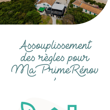
Assouplissement
des règles pour
MaPrimeRénov
’