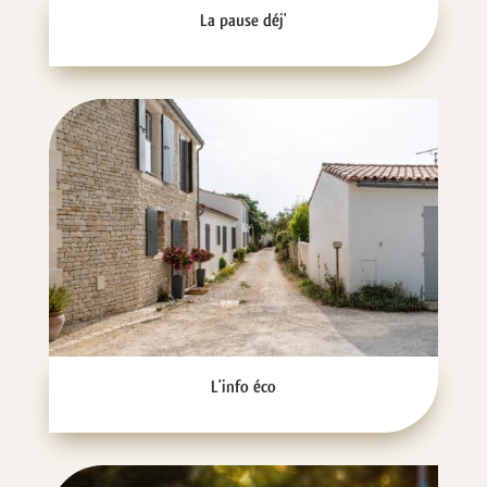
La pause déj'
L'info éco