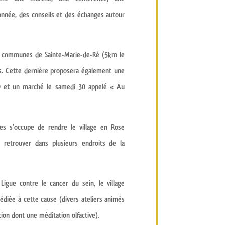
nnée, des conseils et des échanges autour
es communes de
Sainte-Marie-de-Ré
(5km le
s
. Cette dernière proposera également
une
9 et
un marché
le samedi 30 appelé
« Au
res
s’occupe de
rendre le village en Rose
 retrouver dans plusieurs endroits de la
 Ligue contre le cancer du sein
, le village
édiée à cette cause
(divers ateliers animés
ion dont une méditation olfactive).