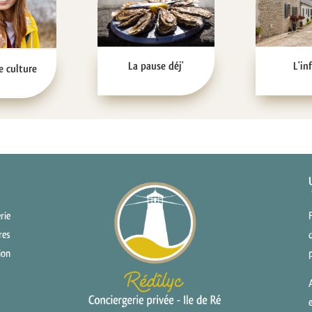
La pause déj'
L'in
e culture
rie
res
ion