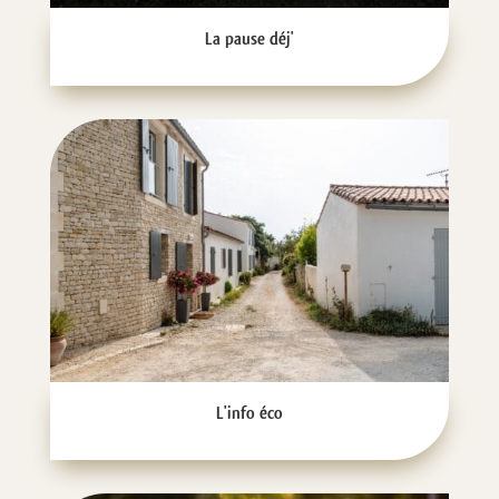
La pause déj'
L'info éco